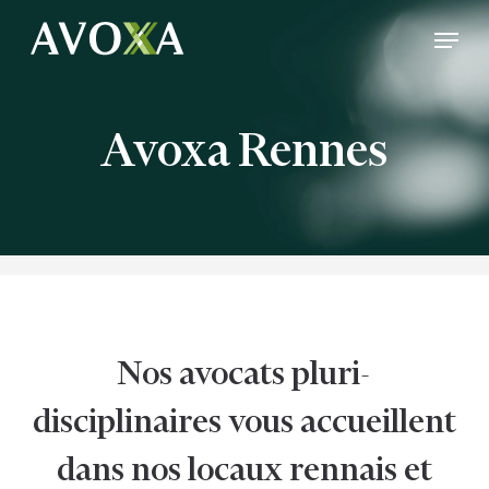
Skip
Menu
to
Close
main
Menu
content
Avoxa Rennes
Nos avocats pluri-
disciplinaires vous accueillent
dans nos locaux rennais et