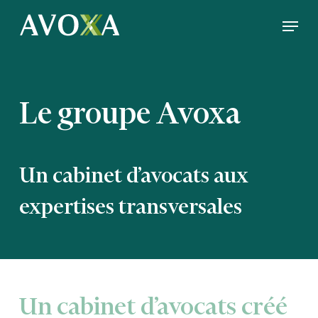
Skip
Menu
to
Close
main
Menu
content
Le groupe Avoxa
Un cabinet d’avocats aux
expertises transversales
Un cabinet d’avocats créé