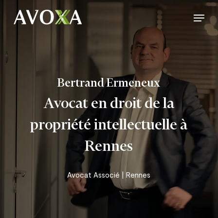
Skip
Menu
to
Close
main
Menu
content
Bertrand Ermeneux
Avocat en droit de la
propriété intellectuelle à
Rennes
Avocat Associé | Rennes