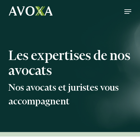
Skip
Menu
to
Close
main
Menu
content
Les expertises de nos
avocats
Nos avocats et juristes vous
accompagnent