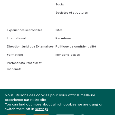
Social
Sociétés et structures
Expériences sectorielles
Sites
International
Recrutement
Direction Juridique Externalisée
Politique de confidentialité
Formations
Mentions légales
Partenariats, réseaux et
mécénats
Nous utilisons des cookies pour vous offrir la meilleure
expérience sur notre site.
You can find out more about which cookies we are using or
© 2026 Avoxa. Sociétés d'Avocats - Rennes | Nantes | Lorient | Paris
switch them off in
settings
.