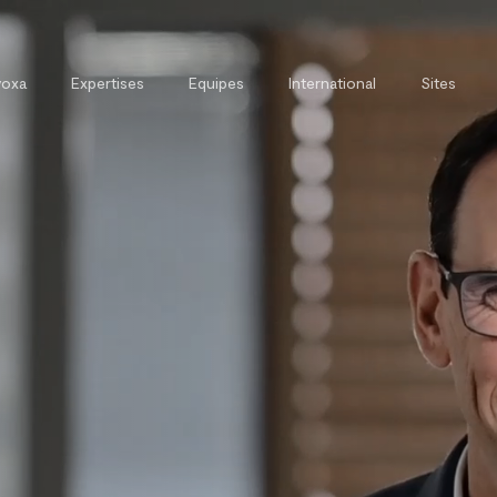
voxa
Expertises
Equipes
International
Sites
t
Direction Juridique Externalisée
Avoxa et la formation