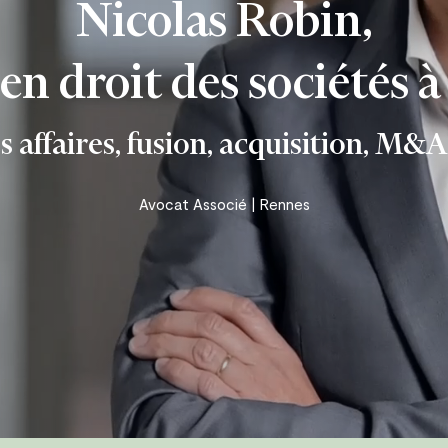
Nicolas Robin,
– corporel
en droit des sociétés 
ion
s affaires, fusion, acquisition, M&A
Avocat Associé | Rennes