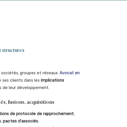
t structures
s sociétés, groupes et réseaux.
Avocat en
e ses clients dans les
implications
es de leur développement.
s, fusions, acquisitions
tions de protocole de rapprochement
,
s
,
pactes d’associés
,