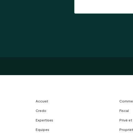
Accueil
Commerc
Credo
Fiscal
Expertises
Privé et
Equipes
Propriét