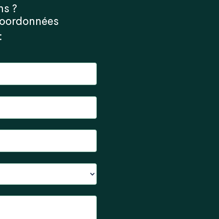
ns ?
coordonnées
: