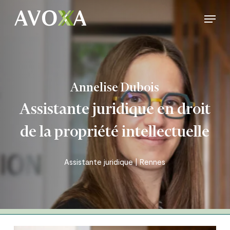
Skip
Menu
to
Close
main
Menu
content
Annelise Dubois
Assistante juridique en droit
de la propriété intellectuelle
Assistante juridique | Rennes