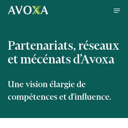
Skip
Menu
to
Close
main
Menu
content
Partenariats, réseaux
et mécénats d’Avoxa
Une vision élargie de
compétences et d’influence.