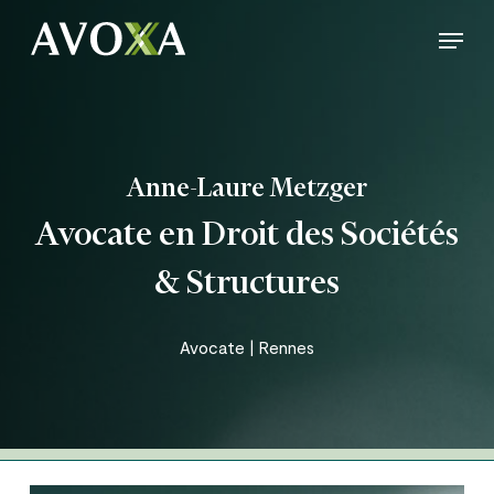
Skip
Menu
to
Close
main
Menu
content
Anne-Laure Metzger
Avocate en Droit des Sociétés
& Structures
Avocate | Rennes