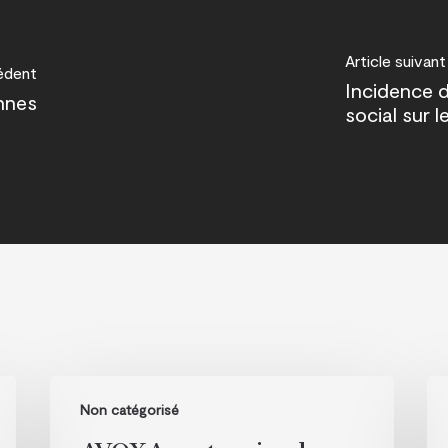
Article suivant
cédent
Incidence d
nnes
social sur l
AVOXA
Av
Non catégorisé
partenaire
par
de
de