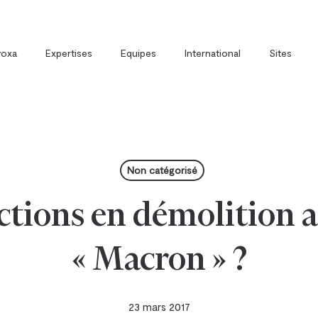
voxa
Expertises
Equipes
International
Sites
t
Direction Juridique Externalisée
Avoxa et la formation
Non catégorisé
ctions en démolition ap
« Macron » ?
23 mars 2017