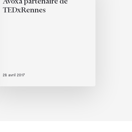
Avoxa partenaire de
DxRennes
TEDxRennes
28 avril 2017