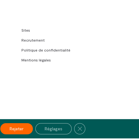
Sites
Recrutement
Politique de confidentialité
Mentions légales
Fermer la bannière des cooki
twitter
pinterest
linkedin
youtube
Rejeter
Réglages