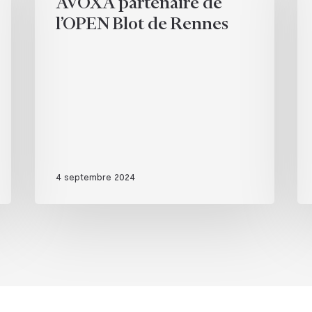
AVOXA partenaire de
l’OPEN
TE
l’OPEN Blot de Rennes
Blot
de
Rennes
4 septembre 2024