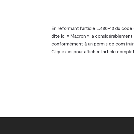
Sociétés et structures
Assurance – accident 
En réformant l’article L.480-13 du code d
Immobilier – Construct
dite loi « Macron », a considérablement r
conformément à un permis de construire 
Cliquez ici pour afficher l’article com