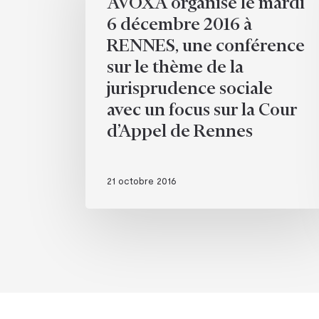
AVOXA organise le mardi
mardi
6 décembre 2016 à
6
RENNES, une conférence
décembre
sur le thème de la
2016
à
jurisprudence sociale
RENNES,
avec un focus sur la Cour
une
d’Appel de Rennes
conférence
sur
le
21 octobre 2016
thème
de
la
jurisprudence
sociale
avec
un