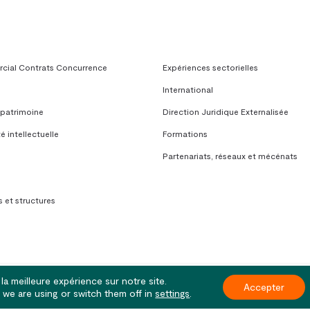
ial Contrats Concurrence
Expériences sectorielles
International
 patrimoine
Direction Juridique Externalisée
é intellectuelle
Formations
Partenariats, réseaux et mécénats
 et structures
la meilleure expérience sur notre site.
Accepter
 | Paris
we are using or switch them off in
settings
.