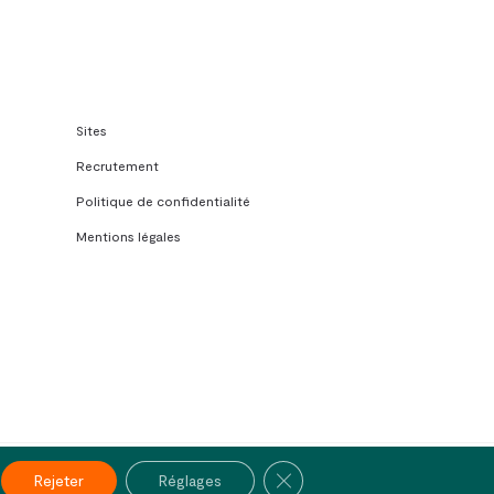
Sites
Recrutement
Politique de confidentialité
Mentions légales
Fermer la bannière des cooki
twitter
pinterest
linkedin
youtube
Rejeter
Réglages