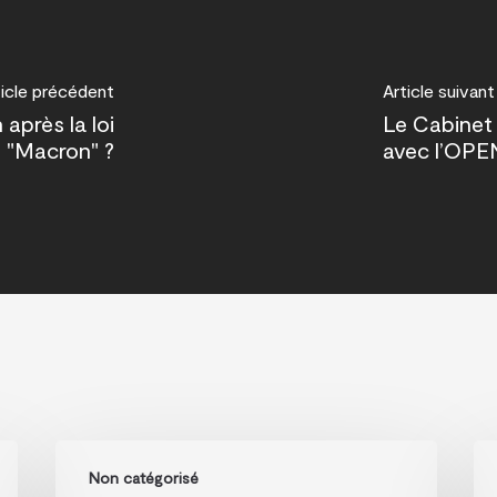
ticle précédent
Article suivant
après la loi
Le Cabinet
"Macron" ?
avec l’OP
30
Un
Non catégorisé
janvier
op