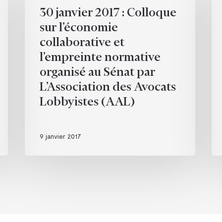
2017
à
30 janvier 2017 : Colloque
:
ex
sur l’économie
Colloque
:
collaborative et
sur
les
l’empreinte normative
l’économie
Zo
collaborative
de
organisé au Sénat par
et
Rev
L’Association des Avocats
l’empreinte
Rur
Lobbyistes (AAL)
normative
organisé
au
9 janvier 2017
Sénat
par
L’Association
des
Avocats
Lobbyistes