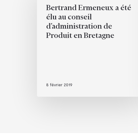
a
Bertrand Ermeneux a été
été
élu au conseil
élu
d’administration de
au
Produit en Bretagne
conseil
d’administration
de
Produit
en
Bretagne
8 février 2019