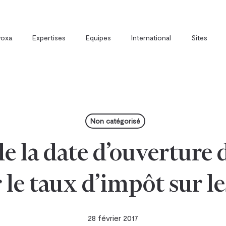
voxa
Expertises
Equipes
International
Sites
t
Direction Juridique Externalisée
Avoxa et la formation
Non catégorisé
e la date d’ouverture d
r le taux d’impôt sur le
28 février 2017