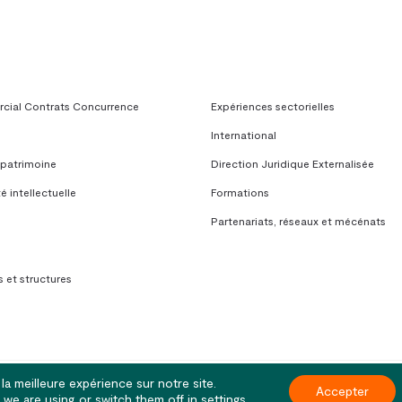
(AAL)
ial Contrats Concurrence
Expériences sectorielles
International
 patrimoine
Direction Juridique Externalisée
é intellectuelle
Formations
Partenariats, réseaux et mécénats
 et structures
la meilleure expérience sur notre site.
Accepter
 | Paris
we are using or switch them off in
settings
.