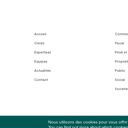
Accueil
Commerc
Credo
Fiscal
Expertises
Privé et
Equipes
Propriét
Actualités
Public
Contact
Social
Sociétés
Nous utilisons des cookies pour vous offrir 
© 2026 Avoxa. Sociétés d'Avocats - Rennes | Nantes | Lorient
You can find out more about which cookies 