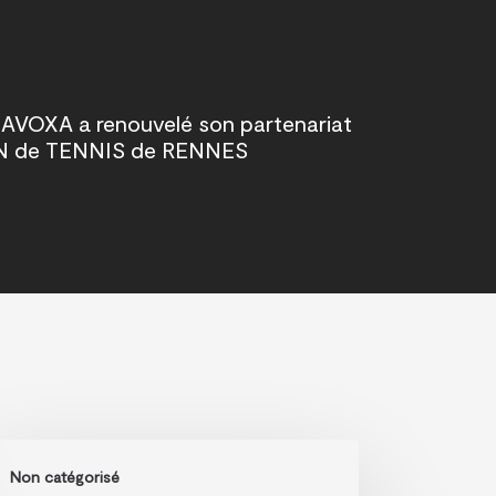
 AVOXA a renouvelé son partenariat
EN de TENNIS de RENNES
e
Non catégorisé
portunité