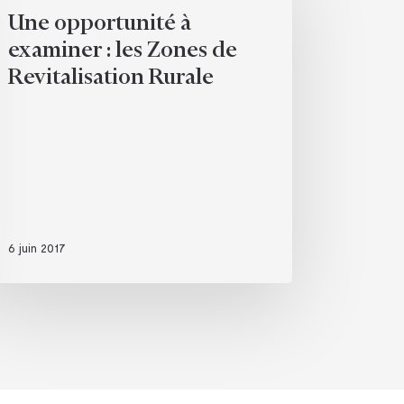
Une opportunité à
aminer
examiner : les Zones de
Revitalisation Rurale
nes
italisation
ale
6 juin 2017