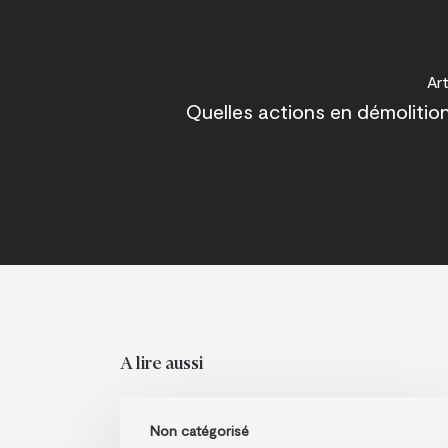
Ar
Quelles actions en démolition 
A lire aussi
Bertrand
Non catégorisé
Ermeneux