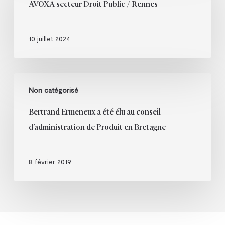
que
AVOXA secteur Droit Public / Rennes
Public
le
/
préjudice
Rennes
10 juillet 2024
!
Bertrand
Non catégorisé
Ermeneux
a
Bertrand Ermeneux a été élu au conseil
été
d’administration de Produit en Bretagne
élu
au
conseil
8 février 2019
d’administration
de
Produit
en
Bretagne