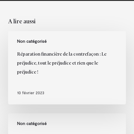
A lire aussi
Réparation
Non catégorisé
financière
de
Réparation financière de la contrefaçon : Le
la
préjudice, tout le préjudice et rien que le
contrefaçon
préjudice !
:
Le
préjudice,
10 février 2023
tout
le
préjudice
AVOXA
et
Non catégorisé
secteur
rien
Droit