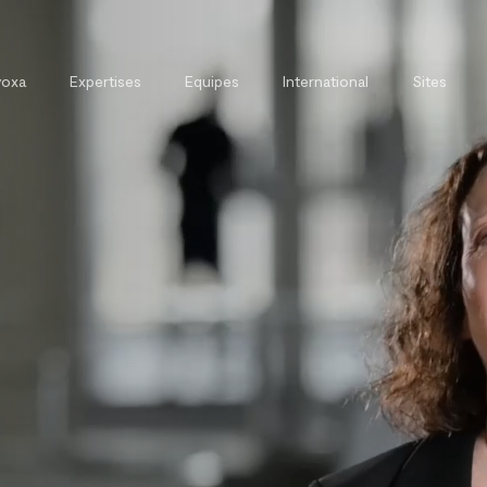
voxa
Expertises
Equipes
International
Sites
t
Direction Juridique Externalisée
Avoxa et la formation