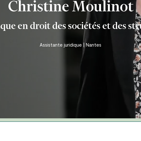
Christine Moulinot
– corporel
ique en droit des sociétés et des st
ion
Assistante juridique | Nantes