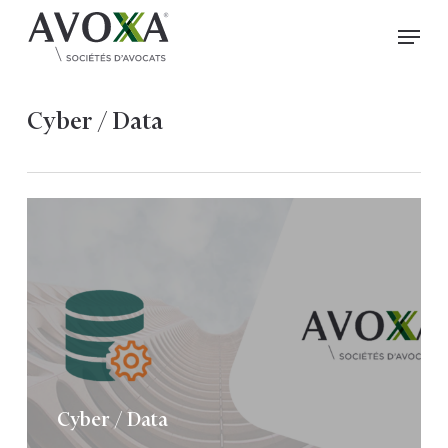
Skip
Menu
to
Close
main
Menu
content
Cyber / Data
Cyber / Data