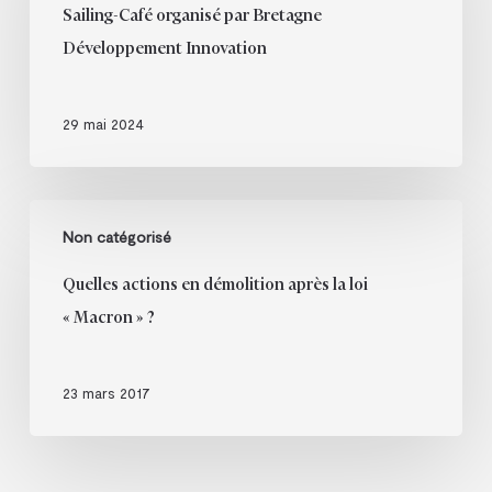
à
Sailing-Café organisé par Bretagne
28
l’écosystème
Développement Innovation
mai
2024
au
29 mai 2024
Sailing-
Café
organisé
Quelles
par
Non catégorisé
actions
Bretagne
en
Développement
Quelles actions en démolition après la loi
démolition
Innovation
« Macron » ?
après
la
loi
23 mars 2017
« Macron »
?