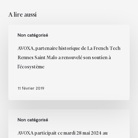
A lire aussi
AVOXA,
Non catégorisé
partenaire
historique
AVOXA, partenaire historique de La French Tech
de
Rennes Saint Malo a renouvelé son soutien à
La
l’écosystème
French
Tech
Rennes
11 février 2019
Saint
Malo
a
AVOXA
renouvelé
Non catégorisé
participait
son
ce
soutien
AVOXA participait ce mardi 28 mai 2024 au
mardi