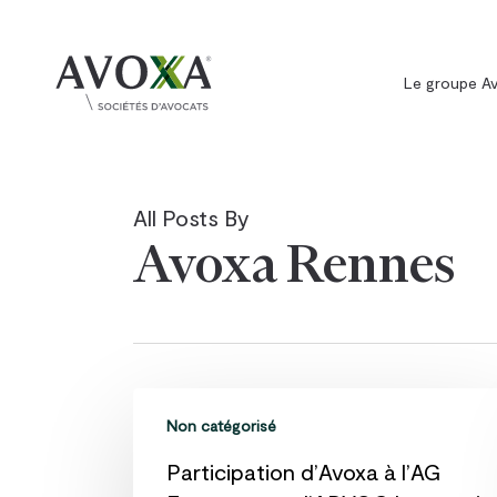
Skip
to
main
Le groupe A
content
All Posts By
Commerce, contrats e
concurrence
Avoxa Rennes
Fiscal
Privé et patrimoine
Cyber / Data
Participation
Propriété intellectuelle
Non catégorisé
d’Avoxa
Public
à
Participation d’Avoxa à l’AG
Social
l’AG