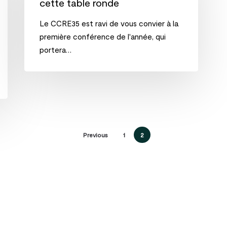
cette table ronde
cette
table
Le CCRE35 est ravi de vous convier à la
– corporel
ronde
première conférence de l'année, qui
ion
portera…
Previous
1
2