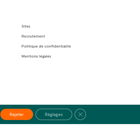
Sites
Recrutement
Politique de confidentialité
Mentions légales
Fermer la bannière des cooki
Rejeter
Réglages
twitter
pinterest
linkedin
youtube