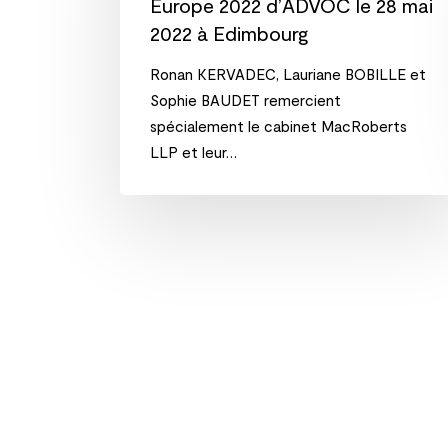
Europe 2022 d’ADVOC le 28 mai
Europe
Sociétés et structures
2022 à Edimbourg
2022
Assurance – accident 
d’ADVOC
Ronan KERVADEC, Lauriane BOBILLE et
le
Immobilier – Construct
Sophie BAUDET remercient
28
spécialement le cabinet MacRoberts
mai
LLP et leur…
2022
à
Edimbourg