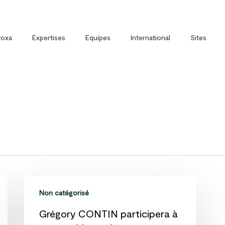
voxa
Expertises
Equipes
International
Sites
t
Direction Juridique Externalisée
Avoxa et la formation
Grégory
Non catégorisé
CONTIN
participera
Grégory CONTIN participera à
à