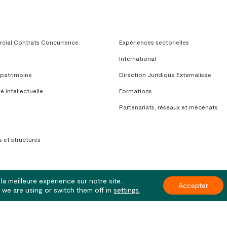
ial Contrats Concurrence
Expériences sectorielles
International
 patrimoine
Direction Juridique Externalisée
é intellectuelle
Formations
Partenariats, réseaux et mécénats
 et structures
la meilleure expérience sur notre site.
Accepter
we are using or switch them off in
settings
.
 | Paris