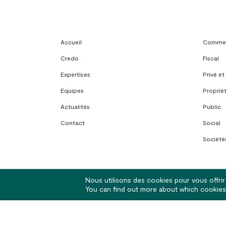
Accueil
Commerc
Credo
Fiscal
Expertises
Privé et
Equipes
Propriét
Actualités
Public
Contact
Social
Sociétés
Nous utilisons des cookies pour vous offrir 
You can find out more about which cookies 
© 2026 Avoxa. Sociétés d'Avocats - Rennes | Nantes | Lorient