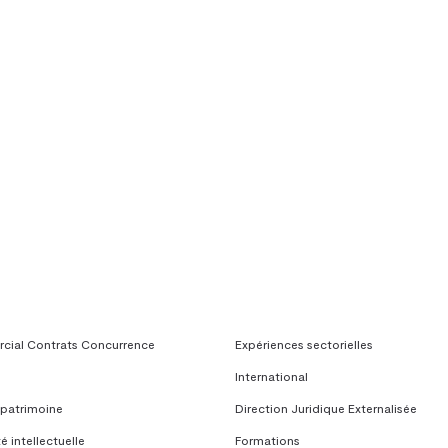
– corporel
ion
ial Contrats Concurrence
Expériences sectorielles
International
 patrimoine
Direction Juridique Externalisée
é intellectuelle
Formations