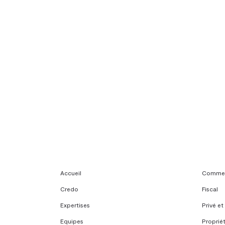
Sociétés et structures
Assurance – accident 
Immobilier – Construct
Accueil
Commerc
Credo
Fiscal
Expertises
Privé et
Equipes
Propriét