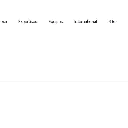
voxa
Expertises
Equipes
International
Sites
t
Direction Juridique Externalisée
Avoxa et la formation